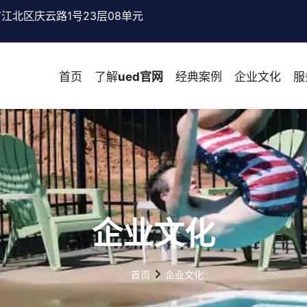
江北区庆云路1号23层08单元
首页
了解
ued官网
经典案例
企业文化
服
企业文化
首页
企业文化