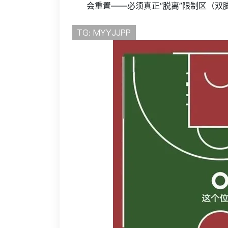
会重置——必须真正“脱离”限制区（双