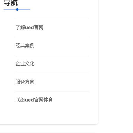
导航
了解
ued官网
经典案例
企业文化
服务方向
联络
ued官网体育