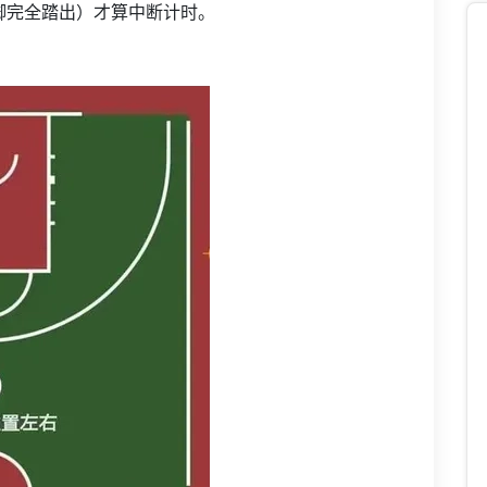
脚完全踏出）才算中断计时。