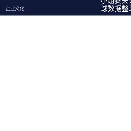
小组赛关
球数据整
企业文化
服务方向
2026-07-18
联络
ued官网体育
捷克0-3
墨西哥：
杯小组赛
回顾
2026-07-17
厄瓜多尔
进攻表现
场比赛打
球
2026-07-16