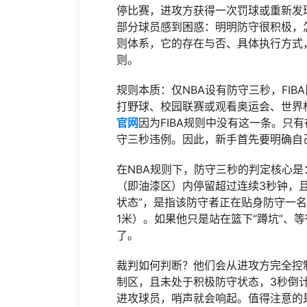
停比赛，进攻方获得一次罚球或重新发
部分球员感到困惑：明明防守很积极，
则体系，它的存在与否、具体执行方式，
则。
规则本质：仅NBA设有防守三秒，FI
打野球、校园联赛或观看奥运会、世界
官网
因为FIBA规则中没有这一条。只
守三秒违例。因此，新手首先要明确自
在NBA规则下，防守三秒的判定核心是
（即油漆区）内停留超过连续3秒钟，且
状态”，是指该防守者正在贴身防守一
1米）。如果他只是站在篮下“蹲坑”、
了。
裁判如何判断？他们会从进攻方完全控
制区，且未处于积极防守状态，3秒倒
进攻球员，哨声就会响起。值得注意的