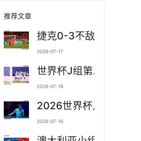
推荐文章
捷克0-3不敌墨西哥
2026-07-17
世界杯J组第二轮赛果
2026-07-16
2026世界杯八强名
2026-07-16
澳大利亚小组赛回顾：