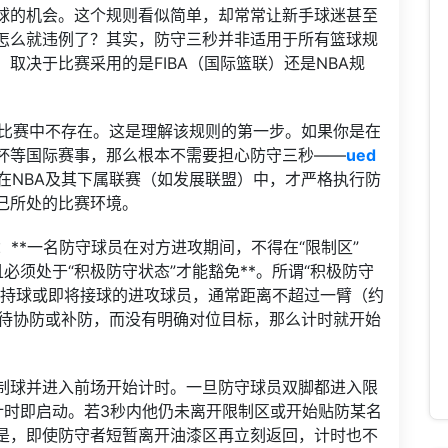
球的机会。这个规则看似简单，却常常让新手球迷甚至
怎么就违例了？其实，防守三秒并非适用于所有篮球规
取决于比赛采用的是FIBA（国际篮联）还是NBA规
BA比赛中不存在。这是理解该规则的第一步。如果你是在
杯等国际赛事，那么根本不需要担心防守三秒——
ued
有在NBA及其下属联赛（如发展联盟）中，才严格执行防
己所处的比赛环境。
：**一名防守球员在对方进攻期间，不得在“限制区”
必须处于“积极防守状态”才能豁免**。所谓“积极防守
名持球或即将接球的进攻球员，通常距离不超过一臂（约
等待协防或补防，而没有明确对位目标，那么计时就开始
制球并进入前场开始计时。一旦防守球员双脚都进入限
计时即启动。若3秒内他仍未离开限制区或开始贴防某名
是，即使防守者短暂离开油漆区再立刻返回，计时也不