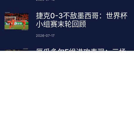
捷克0-3不敌墨西哥：世界杯
小组赛末轮回顾
2026-07-17
厄瓜多尔E组进攻表现：三场
比赛打入2球
2026-07-16
邮箱订阅
社交平台