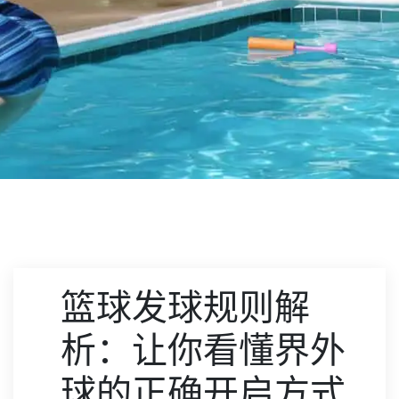
篮球发球规则解
析：让你看懂界外
球的正确开启方式