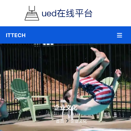
企业文化
首页
企业文化