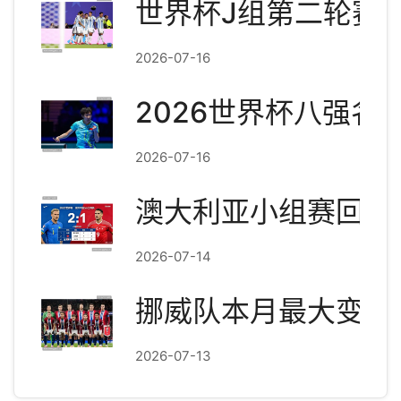
世界杯J组第二轮赛
2026-07-16
2026世界杯八强
2026-07-16
澳大利亚小组赛回顾
2026-07-14
挪威队本月最大变化
2026-07-13