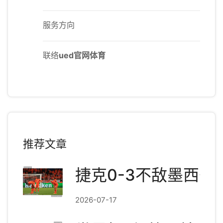
服务方向
联络
ued官网体育
推荐文章
捷克0-3不敌墨西
2026-07-17