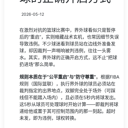
2026-05-12
在激烈对抗的篮球比赛中，界外球看似只是暂停
后的“重启”，实则暗藏战术玄机，也常因细节失误
导致违例。不少球迷看到球员站在边线外准备发
球，却因裁判一声哨响被判违例，往往一头雾
水。其实，界外球的正确开启方式，远不止“把球
扔进场”那么简单。
规则本质在于“公平重启”与“防守尊重”
。根据FIBA
规则（国际篮联），执行界外球的球员必须站在
裁判指定的出界地点，双脚完全处于场外（可踩
线但不能踏入场内），且必须在5秒内将球发出。
这5秒从球员可处理球时开始计算——即裁判将球
递给他或置于其可控制范围内的那一刻起。超时
未发，即为违例，球权转换。