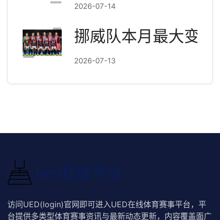
2026-07-14
挪威队本月最大变化
2026-07-13
访问UED(login)官网即可进入UED在线体育赛事平台，平
台提供多类型体育赛事资讯与最新动态更新，内容覆盖面广