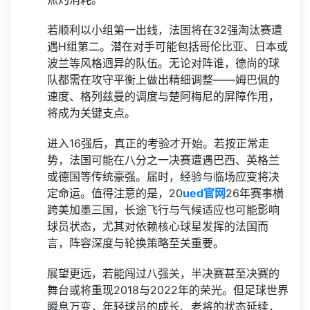
若顺利以小组第一出线，法国将在32强淘汰赛遭
遇H组第二。潜在对手可能包括哥伦比亚、日本或
波兰等风格迥异的队伍。无论对阵谁，德尚的球
队都需在攻守平衡上做出精细调整——姆巴佩的
速度、格列兹曼的调度与楚阿梅尼的屏障作用，
将成为关键支点。
进入16强后，真正的考验才开始。若按正常走
势，法国可能在八分之一决赛遭遇巴西、英格兰
或德国等传统豪强。届时，经验与临场应变将决
定命运。值得注意的是，20
ued官网
26年赛事横
跨美加墨三国，长途飞行与气候适应也可能影响
球员状态，尤其对依赖核心球星发挥的法国而
言，阵容深度与轮换策略至关重要。
展望更远，若能闯过八强关，半决赛甚至决赛的
舞台或将重现2018与2022年的荣光。但足球世界
瞬息万变，年轻球员的成长、老将的状态延续，