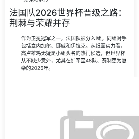
2026-06-22
法国队2026世界杯晋级之路：
荆棘与荣耀并存
作为卫冕冠军之一，法国队被分入I组，同组对手
包括塞内加尔、挪威和伊拉克。从纸面实力看，
高卢雄鸡无疑是小组头名的热门候选，但世界杯
从不缺少意外，尤其在扩军至48队、赛制更为复
杂的2026年。