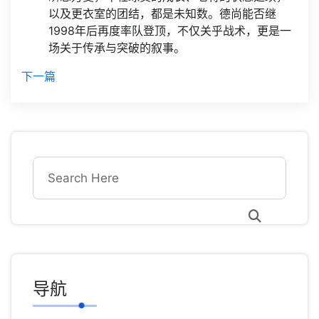
以及更衣室的团结，都是未知数。德尚能否继
1998年后再度率队登顶，不仅关乎战术，更是一
场关于传承与突破的叙事。
下一篇
导航