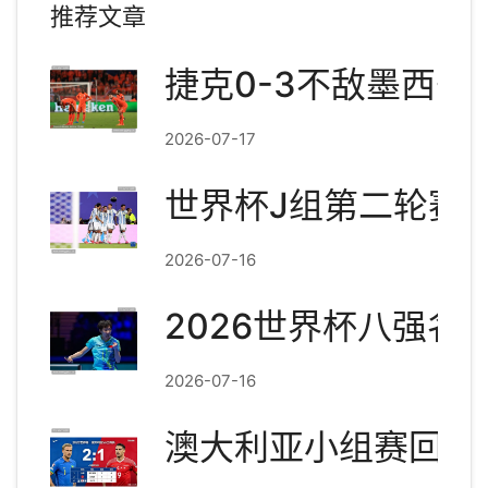
推荐文章
捷克0-3不敌墨西
2026-07-17
世界杯J组第二轮赛
2026-07-16
2026世界杯八强
2026-07-16
澳大利亚小组赛回顾