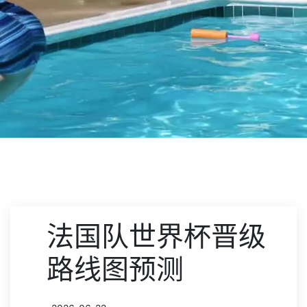
法国队世界杯晋级
路线图预测