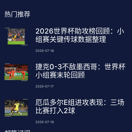
热门推荐
2026世界杯助攻榜回顾：小
组赛关键传球数据整理
2026-07-18
捷克0-3不敌墨西哥：世界杯
小组赛末轮回顾
2026-07-17
厄瓜多尔E组进攻表现：三场
比赛打入2球
2026-07-16