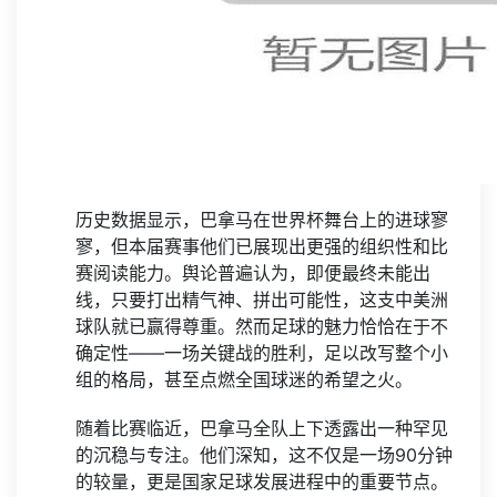
历史数据显示，巴拿马在世界杯舞台上的进球寥
寥，但本届赛事他们已展现出更强的组织性和比
赛阅读能力。舆论普遍认为，即便最终未能出
线，只要打出精气神、拼出可能性，这支中美洲
球队就已赢得尊重。然而足球的魅力恰恰在于不
确定性——一场关键战的胜利，足以改写整个小
组的格局，甚至点燃全国球迷的希望之火。
随着比赛临近，巴拿马全队上下透露出一种罕见
的沉稳与专注。他们深知，这不仅是一场90分钟
的较量，更是国家足球发展进程中的重要节点。