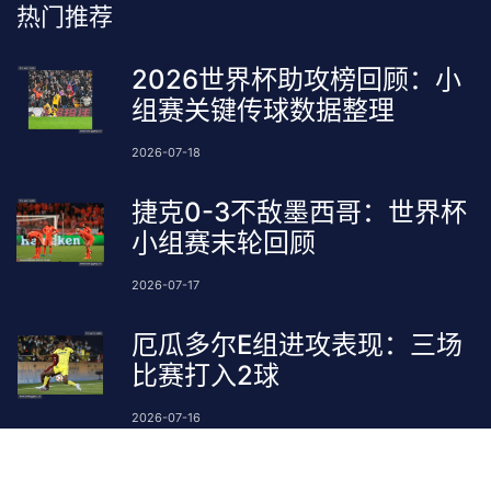
热门推荐
2026世界杯助攻榜回顾：小
组赛关键传球数据整理
2026-07-18
捷克0-3不敌墨西哥：世界杯
小组赛末轮回顾
2026-07-17
厄瓜多尔E组进攻表现：三场
比赛打入2球
2026-07-16
邮箱订阅