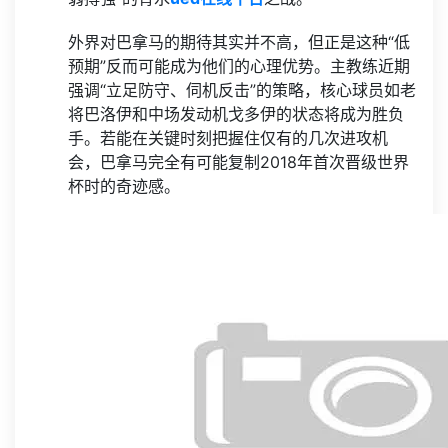
外界对巴拿马的期待其实并不高，但正是这种“低
预期”反而可能成为他们的心理优势。主教练近期
强调“立足防守、伺机反击”的策略，核心球员如老
将巴洛伊和中场发动机戈多伊的状态将成为胜负
手。若能在关键时刻把握住仅有的几次进攻机
会，巴拿马完全有可能复制2018年首次晋级世界
杯时的奇迹感。