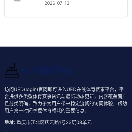
2026-07-13
访问UED(login)官网即可进入UED在线体育赛事平台，平
台提供多类型体育赛事资讯与最新动态更新，内容覆盖面广
且分类明确，致力于为用户带来稳定流畅的访问体验，帮助
用户第一时间掌握体育领域的重要信息。
地址:
重庆市江北区庆云路1号23层08单元