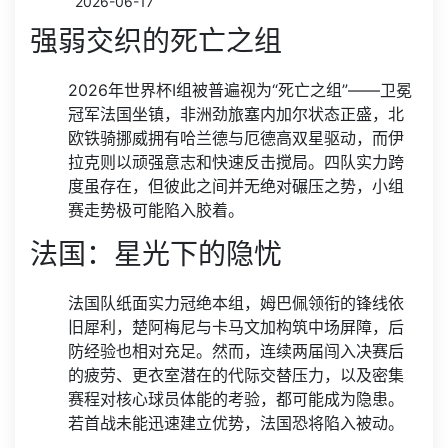
2026-06-17
强弱交织的死亡之组
2026年世界杯I组被普遍视为“死亡之组”——卫冕
冠军法国坐镇，非洲劲旅塞内加尔状态正盛，北
欧铁骑挪威拥有哈兰德与厄德高双星驱动，而伊
拉克则以顽强意志和快速反击搅局。四队实力跨
度虽存在，但彼此之间并无绝对碾压之势，小组
赛走势极可能陷入胶着。
法国：星光下的隐忧
法国队纸面实力冠绝本组，姆巴佩领衔的锋线依
旧犀利，楚阿梅尼与卡马文加构筑中场屏障，后
防经验也相对充足。然而，连续两届闯入决赛后
的疲劳、更衣室潜在的代际交替压力，以及密集
赛程对核心球员体能的考验，都可能成为隐患。
若首战未能迅速建立优势，法国恐将陷入被动。