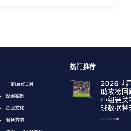
热门推荐
2026世
了解
ued官网
助攻榜回
经典案例
小组赛关
球数据整
企业文化
服务方向
2026-07-18