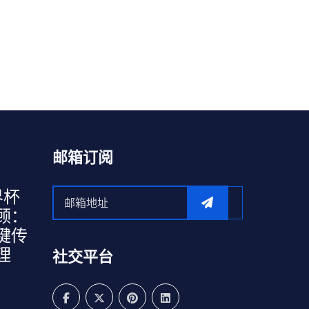
邮箱订阅
界杯
顾：
键传
理
社交平台