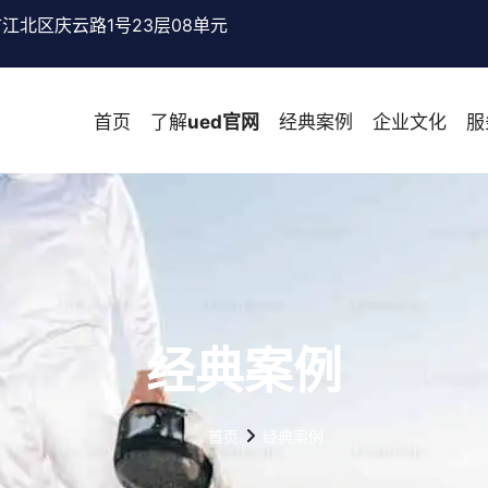
江北区庆云路1号23层08单元
首页
了解
ued官网
经典案例
企业文化
服
经典案例
首页
经典案例