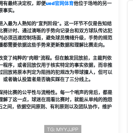
拥有最终决定权，即便
ued官网体育
他位于场地的另一
原事实。
进入最为人熟知的“宣判阶段”。这一环节不仅是告知结
比赛计时、通过清晰的手势向记录台和双方球队传达犯
判必须迅速控制场面，避免球员情绪升级，手势的规范
播都需要依据这些手势来更新数据和理解比赛走向。
改变了纯粹的“肉眼”流程。但在触发回放前，主裁判依
一程序，或者回放仅用于核实特定的事实依据，而非推
过回放将原本判定为阻挡的犯规改为带球撞人，但可以
，或者确认投篮者是否确实踩在了三分线上。
保持比赛的公平性与流畅性。每一个哨声的背后，都是
理解了这一点，球迷在观看比赛时，就能从单纯的抱怨
火石之间，依据空间原则、有利原则以及团队协作，维护