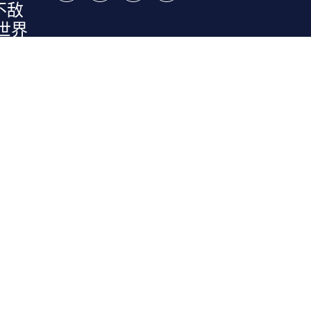
不敌
世界
末轮
E组
：三
入2
SiteMap