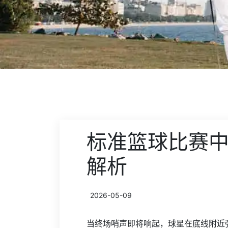
标准篮球比赛
解析
2026-05-09
当终场哨声即将响起，球星在底线附近