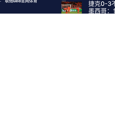
联络
ued官网体育
捷克0-3
墨西哥：
杯小组赛
回顾
2026-07-17
厄瓜多尔
进攻表现
场比赛打
球
2026-07-16
- UED在线体育赛事平台