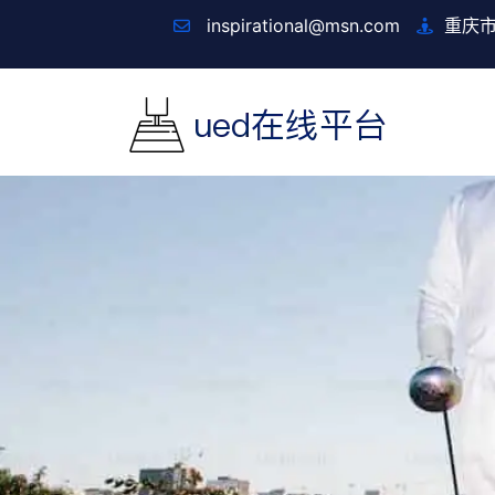
inspirational@msn.com
重庆市