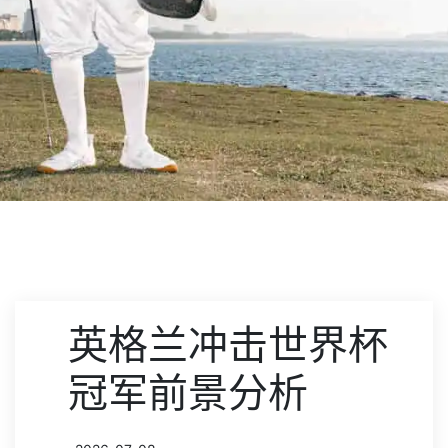
英格兰冲击世界杯
冠军前景分析