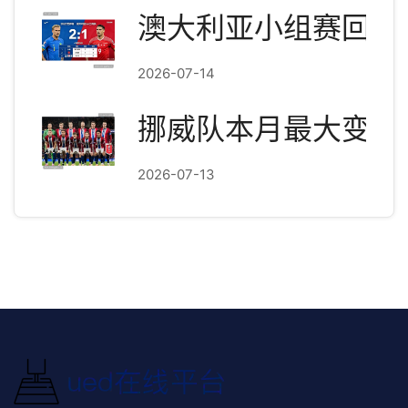
澳大利亚小组赛回顾
2026-07-14
挪威队本月最大变化
2026-07-13