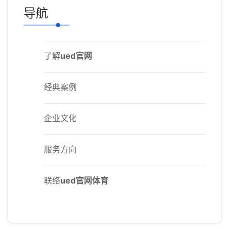
导航
了解
ued官网
经典案例
企业文化
服务方向
联络
ued官网体育