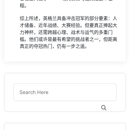
程。
综上所述，英格兰具备冲击冠军的部分要素：人
才储备、近年战绩、大赛经验。但要真正捧起大
力神杯，还需跨越心理、战术与运气的多重门
槛。他们或许是最有希望的挑战者之一，但距离
真正的夺冠热门，仍有一步之遥。