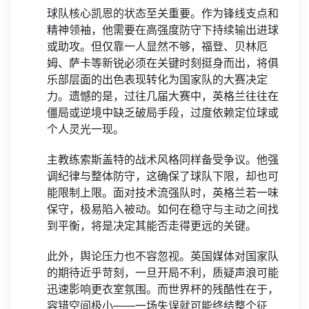
球队核心凯恩的状态至关重要。作为锋线支点和
精神领袖，他需要在高强度防守下持续输出进球
或助攻。但仅靠一人显然不够，福登、贝林厄
姆、萨卡等新锐必须在关键时刻挺身而出，将俱
乐部层面的出色表现转化为国家队的大赛决定
力。遗憾的是，过往几届大赛中，英格兰往往在
僵局或逆境中缺乏破局手段，过度依赖定位球或
个人灵光一现。
主教练索斯盖特的战术风格同样备受争议。他强
调纪律与整体防守，这确保了球队下限，却也可
能限制上限。面对技术流强队时，英格兰若一味
保守，极易陷入被动。如何在稳守与主动之间找
到平衡，将是决定其能否走得更远的关键。
此外，舆论压力也不容忽视。英国媒体对国家队
的期待近乎苛刻，一旦开局不利，质疑声浪可能
迅速影响更衣室氛围。而世界杯的残酷性在于，
容错空间极小——一场失误就可能终结整个征