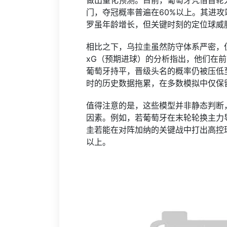
做出量化预测。目前，葡萄牙凭借首轮
门，夺冠概率普遍在60%以上。其进
罗虽年龄增长，但关键时刻的定位球威
相比之下，乌拉圭虽然防守体系严密，
xG（预期进球）的分析指出，他们在前
葡萄牙持平，晋级头名的概率仍被压低至
时的历史数据拖累，在多数模拟中仅保
值得注意的是，这些模型并非静态判断
因素。例如，若葡萄牙在末轮轮换主力
圭若能在对阵加纳的关键战中打出高控球
以上。