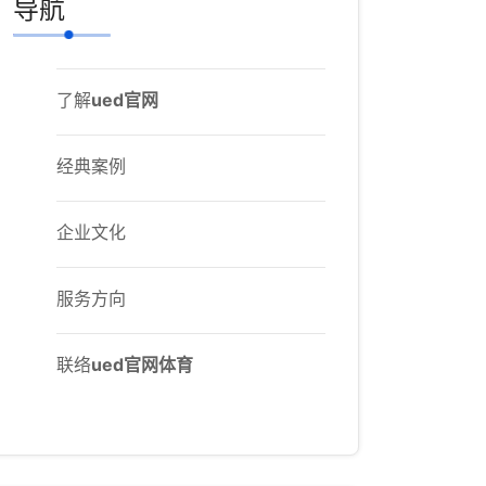
导航
了解
ued官网
经典案例
企业文化
服务方向
联络
ued官网体育