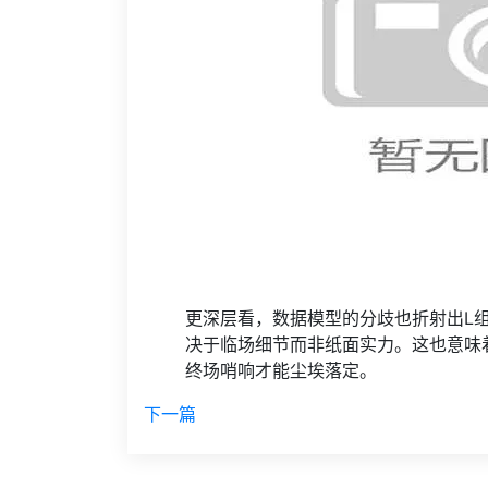
更深层看，数据模型的分歧也折射出L
决于临场细节而非纸面实力。这也意味
终场哨响才能尘埃落定。
下一篇