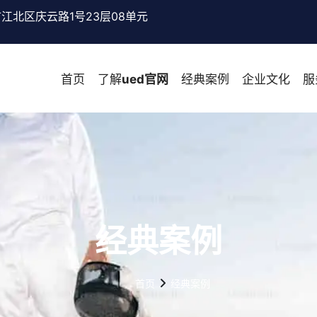
江北区庆云路1号23层08单元
首页
了解
ued官网
经典案例
企业文化
服
经典案例
首页
经典案例