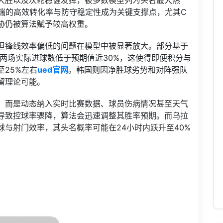
大胜以及次轮稳健发挥，被多数模型列为头名最大热
攻端的高效转化率与防守稳定性成为关键支撑点，尤其C
胁仍被算法赋予较高权重。
但锋线效率偏低的问题在模型中被显著放大。部分基于
两场实际进球数低于预期值近30%，这使得即便积分与
25%左右
ued官网
。韩国则因净胜球劣势和对阵强队
留理论可能。
，而是动态纳入实时比赛数据、球员伤病情况甚至天气
导致控球率骤降，算法会迅速调整其胜率预期。而乌拉
与射门效率，其头名概率可能在24小时内跃升至40%