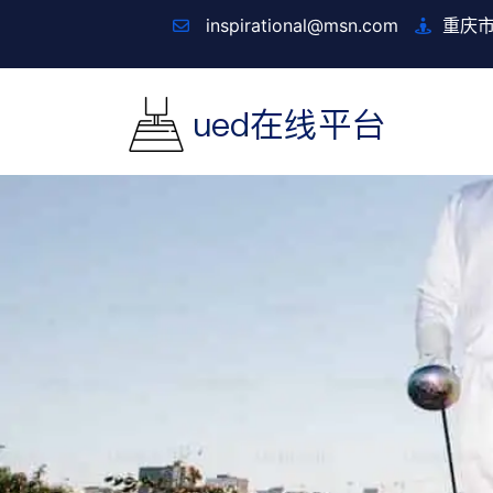
inspirational@msn.com
重庆市