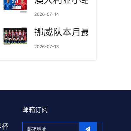
2026-07-14
挪威队本月最大变化：
2026-07-13
邮箱订阅
界杯