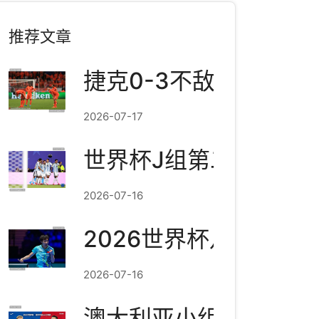
推荐文章
捷克0-3不敌墨西哥
2026-07-17
世界杯J组第二轮赛果
2026-07-16
2026世界杯八强名
2026-07-16
澳大利亚小组赛回顾：