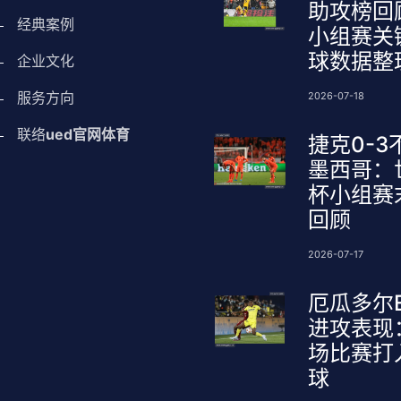
助攻榜回
经典案例
小组赛关
球数据整
企业文化
服务方向
2026-07-18
联络
ued官网体育
捷克0-3
墨西哥：
杯小组赛
回顾
2026-07-17
厄瓜多尔
进攻表现
场比赛打
球