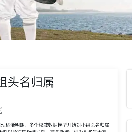
组头名归属
属
表现逐渐明朗，多个权威数据模型开始对小组头名归属