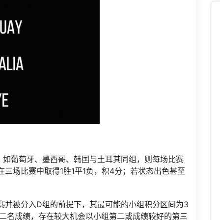
，如葡萄牙、墨西哥、韩国与土耳其同组，则每场比赛
三场比赛中取得1胜1平1负，积4分；若状态出色甚至
赛并被分入D组的前提下，其最可能的小组积分区间为3
第二名成绩，存在较大机会以小组第二或成绩较好的第三