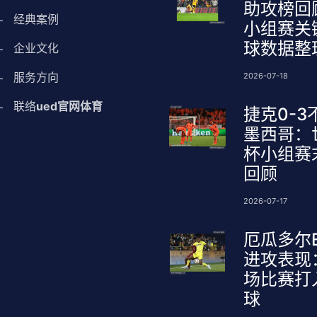
助攻榜回
经典案例
小组赛关
球数据整
企业文化
服务方向
2026-07-18
联络
ued官网体育
捷克0-3
墨西哥：
杯小组赛
回顾
2026-07-17
厄瓜多尔
进攻表现
场比赛打
球