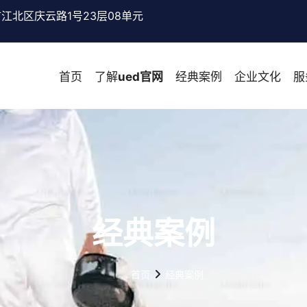
江北区庆云路1号23层08单元
首页
了解
ued官网
经典案例
企业文化
服
经典案例
首页
经典案例