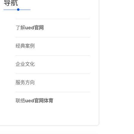
导航
了解
ued官网
经典案例
企业文化
服务方向
联络
ued官网体育