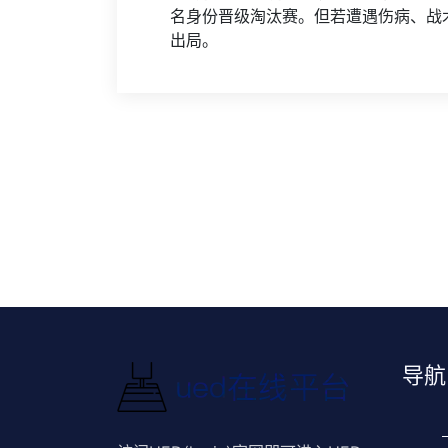
名身份晋级淘汰赛。但若遭遇伤病、战
出局。
导航