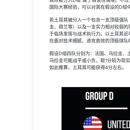
其队被分入D组”属于假设性情境。不
国际大赛经验，可以对其在假设的D组
若土耳其被分入一个包含一支顶级强队
圭、荷兰等）以及一支实力相对较弱的
于临场发挥与战术执行力。以土耳其近
在面对技术细腻、进攻高效的顶级球队
假设D组四队分别为：法国、乌拉圭、
乌拉圭可能战平或小负，取1分较为现
如此推算，土耳其可能获得4分左右。