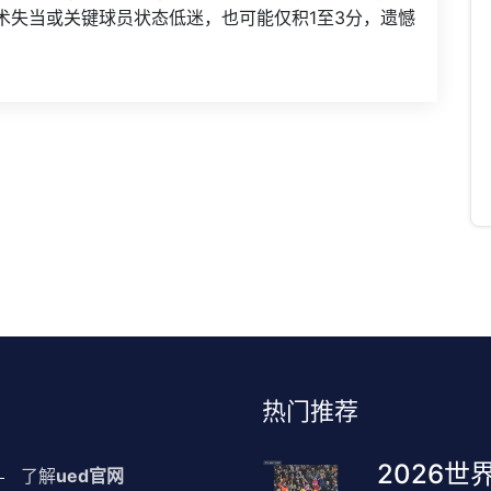
术失当或关键球员状态低迷，也可能仅积1至3分，遗憾
热门推荐
2026世
了解
ued官网