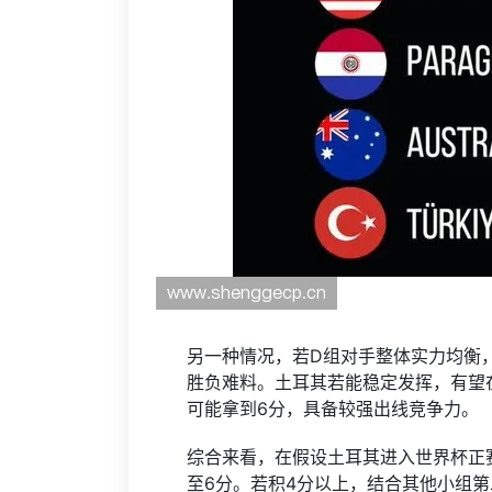
另一种情况，若D组对手整体实力均衡
胜负难料。土耳其若能稳定发挥，有望在
可能拿到6分，具备较强出线竞争力。
综合来看，在假设土耳其进入世界杯正
至6分。若积4分以上，结合其他小组