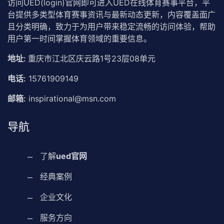
访问UED(login)官网即可进入UED在线体育赛事平台，平
台提供多类型体育赛事资讯与最新动态更新，内容覆盖面广
且分类明确，致力于为用户带来稳定流畅的访问体验，帮助
用户第一时间掌握体育领域的重要信息。
地址:
重庆市江北区庆云路1号23层08单元
电话:
15761909149
邮箱:
inspirational@msn.com
导航
了解
ued官网
经典案例
企业文化
服务方向