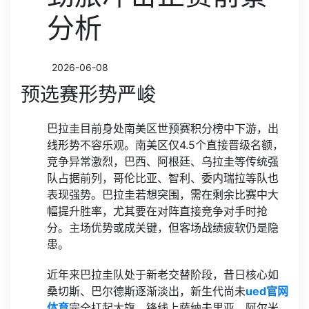
分析
2026-06-08
预选赛形势严峻
巴拉圭目前身处南美区世预赛积分榜中下游，出
线形势不容乐观。南美区仅4.5个直接晋级名额，
竞争异常激烈，巴西、阿根廷、乌拉圭等传统强
队占据前列，哥伦比亚、智利、委内瑞拉等队也
表现强势。巴拉圭若想突围，需在剩余比赛中大
幅提升胜率，尤其要在对阵直接竞争对手时抢
分。主场优势或成关键，但客场战绩疲软仍是隐
患。
近年来巴拉圭队处于新老交替阶段，昔日核心如
桑切斯、巴尔德斯逐渐淡出，新生代尚未
ued官网
体育
完全扛起大旗。锋线上萨纳夫里亚、阿尔米