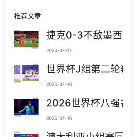
推荐文章
捷克0-3不敌墨西
2026-07-17
世界杯J组第二轮赛
2026-07-16
2026世界杯八强
2026-07-16
澳大利亚小组赛回顾