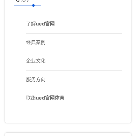
了解
ued官网
经典案例
企业文化
服务方向
联络
ued官网体育