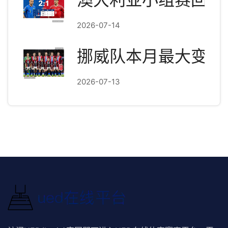
2026-07-14
挪威队本月最大变化
2026-07-13